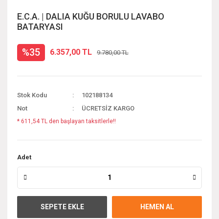
E.C.A. | DALIA KUĞU BORULU LAVABO
BATARYASI
%35
6.357,00 TL
9.780,00 TL
Stok Kodu
102188134
Not
ÜCRETSİZ KARGO
* 611,54 TL den başlayan taksitlerle!!
Adet
SEPETE EKLE
HEMEN AL