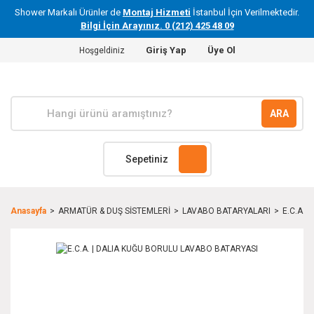
Shower Markalı Ürünler de
Montaj Hizmeti
İstanbul İçin Verilmektedir.
Bilgi İçin Arayınız. 0 (212) 425 48 09
Giriş Yap
Üye Ol
Hoşgeldiniz
ARA
Sepetiniz
Anasayfa
ARMATÜR & DUŞ SİSTEMLERİ
LAVABO BATARYALARI
E.C.A. 