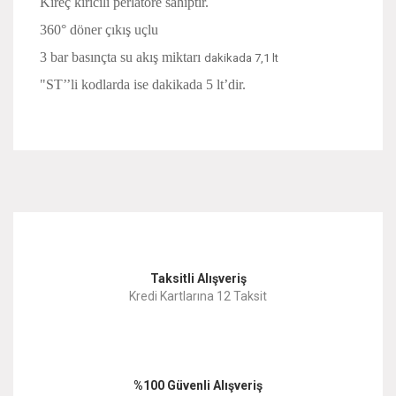
Kireç kırıcılı perlatöre sahiptir.
360° döner çıkış uçlu
3 bar basınçta su akış miktarı
dakikada 7,1 lt
"ST’’li kodlarda ise dakikada 5 lt’dir.
Bu ürünün fiyat bilgisi, resim, ürün açıklamalarında ve diğer
konularda yetersiz gördüğünüz noktaları öneri formunu
Bu ürüne ilk yorumu siz yapın!
kullanarak tarafımıza iletebilirsiniz.
Görüş ve önerileriniz için teşekkür ederiz.
Yorum Yaz
Taksitli Alışveriş
Ürün resmi kalitesiz, bozuk veya görüntülenemiyor.
Kredi Kartlarına 12 Taksit
Ürün açıklamasında eksik bilgiler bulunuyor.
Ürün bilgilerinde hatalar bulunuyor.
%100 Güvenli Alışveriş
Ürün fiyatı diğer sitelerden daha pahalı.