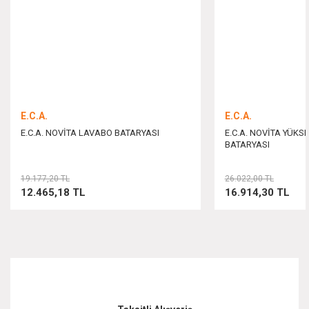
Ürün fiyatı diğer sitelerden daha pahalı.
Bu ürüne benzer farklı alternatifler olmalı.
E.C.A.
E.C.A.
E.C.A. NOVİTA LAVABO BATARYASI
E.C.A. NOVİTA YÜKS
BATARYASI
Gönder
19.177,20 TL
26.022,00 TL
12.465,18 TL
16.914,30 TL