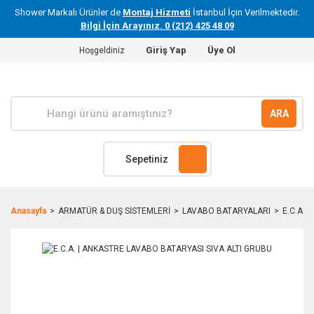
Shower Markalı Ürünler de
Montaj Hizmeti
İstanbul İçin Verilmektedir.
Bilgi İçin Arayınız. 0 (212) 425 48 09
Giriş Yap
Üye Ol
Hoşgeldiniz
ARA
Sepetiniz
Anasayfa
ARMATÜR & DUŞ SİSTEMLERİ
LAVABO BATARYALARI
E.C.A. 