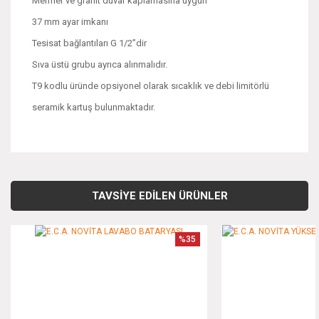
Mermer ve granit duvar kaplamasına uygun
37 mm ayar imkanı
Tesisat bağlantıları G 1/2’’dir
Sıva üstü grubu ayrıca alınmalıdır.
T9 kodlu üründe opsiyonel olarak sıcaklık ve debi limitörlü
seramik kartuş bulunmaktadır.
Bu ürünün fiyat bilgisi, resim, ürün açıklamalarında ve diğer
konularda yetersiz gördüğünüz noktaları öneri formunu
Bu ürüne ilk yorumu siz yapın!
kullanarak tarafımıza iletebilirsiniz.
TAVSİYE EDİLEN ÜRÜNLER
Görüş ve önerileriniz için teşekkür ederiz.
Yorum Yaz
%35
Ürün resmi kalitesiz, bozuk veya görüntülenemiyor.
Ürün açıklamasında eksik bilgiler bulunuyor.
Ürün bilgilerinde hatalar bulunuyor.