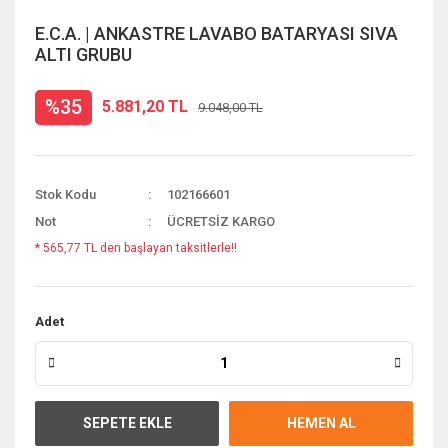
E.C.A. | ANKASTRE LAVABO BATARYASI SIVA
ALTI GRUBU
%35
5.881,20 TL
9.048,00 TL
Stok Kodu
102166601
Not
ÜCRETSİZ KARGO
* 565,77 TL den başlayan taksitlerle!!
Adet
SEPETE EKLE
HEMEN AL