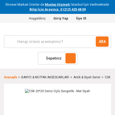
Shower Markalı Ürünler de
Montaj Hizmeti
İstanbul İçin Verilmektedir.
Bilgi İçin Arayınız. 0 (212) 425 48 09
Giriş Yap
Üye Ol
Hoşgeldiniz
ARA
Sepetiniz
Anasayfa
BANYO & MUTFAK AKSESUARLARI
Antik & Siyah Serisi
CSK 20*