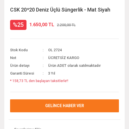
CSK 20*20 Deniz Üçlü Süngerlik - Mat Siyah
%25
1.650,00 TL
2.200,00 TL
Stok Kodu
OL 2724
Not
ÜCRETSİZ KARGO
Ürün detayı
Ürün ADET olarak satılmaktadır
Garanti Süresi
3 Yıl
* 158,73 TL den başlayan taksitlerle!!
GELİNCE HABER VER