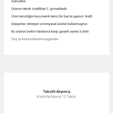
mevcuttur.
Ürünün teknik özellikleri 2. görseldedir.
Ürün temizliğini kuru/nemli temiz bir bej ile yapınız. Asitli
bileşenler, deterjan ve kimyasal ürünler kullanmayınız.
Bu ürünün üretim hatalarına karşı garanti süresi 3 yıldır.
Duş içi köşe kullanıma uygundur.
Bu ürünün fiyat bilgisi, resim, ürün açıklamalarında ve diğer
konularda yetersiz gördüğünüz noktaları öneri formunu
Bu ürüne ilk yorumu siz yapın!
kullanarak tarafımıza iletebilirsiniz.
Görüş ve önerileriniz için teşekkür ederiz.
Yorum Yaz
Taksitli Alışveriş
Ürün resmi kalitesiz, bozuk veya görüntülenemiyor.
Kredi Kartlarına 12 Taksit
Ürün açıklamasında eksik bilgiler bulunuyor.