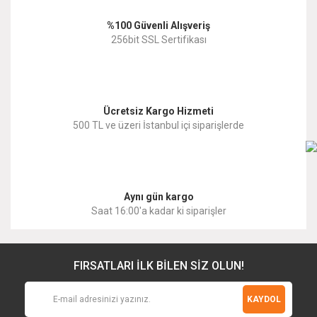
Ürün bilgilerinde hatalar bulunuyor.
%100 Güvenli Alışveriş
Ürün fiyatı diğer sitelerden daha pahalı.
256bit SSL Sertifikası
Bu ürüne benzer farklı alternatifler olmalı.
Ücretsiz Kargo Hizmeti
500 TL ve üzeri İstanbul içi siparişlerde
Gönder
Aynı gün kargo
Saat 16:00'a kadar ki siparişler
FIRSATLARI İLK BİLEN SİZ OLUN!
KAYDOL