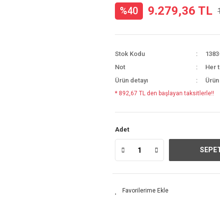
9.279,36 TL
%40
Stok Kodu
1383
Not
Her t
Ürün detayı
Ürün
* 892,67 TL den başlayan taksitlerle!!
Adet
SEPET