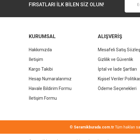
Ürün fiyatı diğer sitelerden daha pahalı.
FIRSATLARI İLK BİLEN SİZ OLUN!
Bu ürüne benzer farklı alternatifler olmalı.
KURUMSAL
ALIŞVERİŞ
Hakkımızda
Mesafeli Satış Sözle
İletişim
Gizlilik ve Güvenlik
Kargo Takibi
İptal ve İade Şartları
Hesap Numaralarımız
Kişisel Veriler Politika
Havale Bildirim Formu
Ödeme Seçenekleri
İletişim Formu
©
Seramikburada.com.tr
Tüm hakları sakl