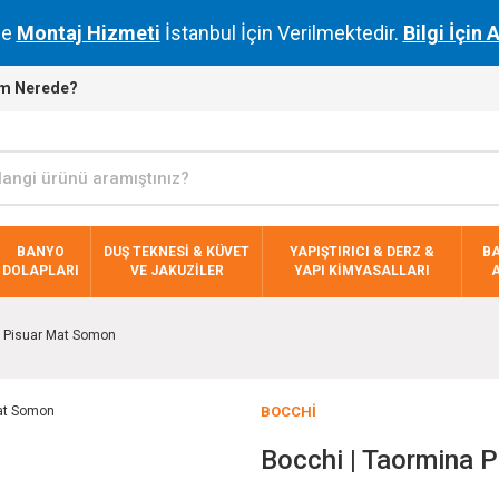
de
Montaj Hizmeti
İstanbul İçin Verilmektedir.
Bilgi İçin 
m Nerede?
BANYO
DUŞ TEKNESİ & KÜVET
YAPIŞTIRICI & DERZ &
B
DOLAPLARI
VE JAKUZİLER
YAPI KİMYASALLARI
a Pisuar Mat Somon
BOCCHI
Bocchi | Taormina 