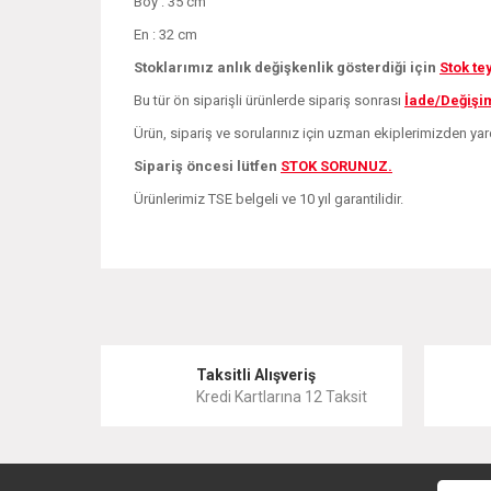
Boy : 35 cm
En : 32 cm
Stoklarımız anlık değişkenlik gösterdiği için
Stok te
Bu tür ön siparişli ürünlerde sipariş sonrası
İade/Değişi
Ürün, sipariş ve sorularınız için uzman ekiplerimizden yard
Sipariş öncesi lütfen
STOK SORUNUZ.
Ürünlerimiz TSE belgeli ve 10 yıl garantilidir.
Bu ürünün fiyat bilgisi, resim, ürün açıklamalarında ve 
Görüş ve önerileriniz için teşekkür ederiz.
Ürün resmi kalitesiz, bozuk veya görüntülenemiyor.
Taksitli Alışveriş
Kredi Kartlarına 12 Taksit
Ürün açıklamasında eksik bilgiler bulunuyor.
Ürün bilgilerinde hatalar bulunuyor.