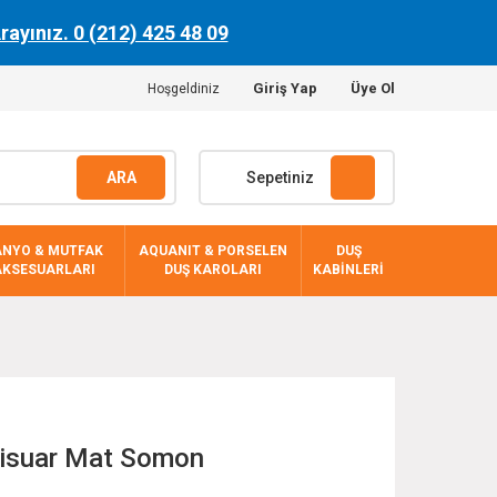
Arayınız. 0 (212) 425 48 09
Giriş Yap
Üye Ol
Hoşgeldiniz
ARA
Sepetiniz
ANYO & MUTFAK
AQUANIT & PORSELEN
DUŞ
AKSESUARLARI
DUŞ KAROLARI
KABİNLERİ
Pisuar Mat Somon