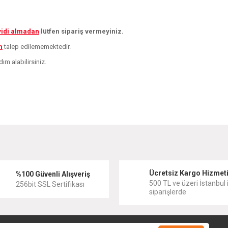
yidi almadan
lütfen sipariş vermeyiniz.
m
talep edilememektedir.
ım alabilirsiniz.
diğer konularda yetersiz gördüğünüz noktaları öneri formunu kullanarak tarafımıza
Bu ürüne ilk yorumu siz yapın!
Ücretsiz Kargo Hizmet
Yorum Yaz
%100 Güvenli Alışveriş
500 TL ve üzeri İstanbul i
256bit SSL Sertifikası
siparişlerde