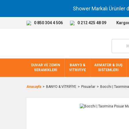
Shower Markalı Ürünler 
0 850 304 4 506
0 212 425 48 09
Kargo
DUVAR VE ZEMİN
BANYO &
ARMATÜR & DUŞ
SERAMİKLERİ
VİTRİFİYE
SİSTEMLERİ
Anasayfa
BANYO & VİTRİFİYE
Pisuarlar
Bocchi | Taormin