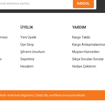
KAYDOL
ÜYELİK
YARDIM
şmesi
Yeni Üyelik
Kargo Takibi
Gönder
Üye Girişi
Kargo Anlaşmalarımız
Şifremi Unuttum
Müşteri Hizmetleri
sı
Sepetiniz
Sıkça Sorulan Sorular
Hesabım
Hediye Çeklerim
ıdır. Kredi kartı bilgileriniz 256bit SSL sertifikası ile korunmaktadır.