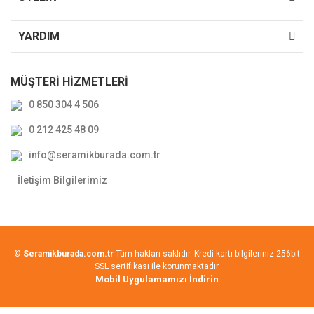
YARDIM
MÜŞTERİ HİZMETLERİ
0 850 304 4 506
0 212 425 48 09
info@seramikburada.com.tr
İletişim Bilgilerimiz
©
Seramikburada.com.tr
Tüm hakları saklıdır. Kredi kartı bilgileriniz 256bit
SSL sertifikası ile korunmaktadır.
Mobil Uygulamamızı İndirin