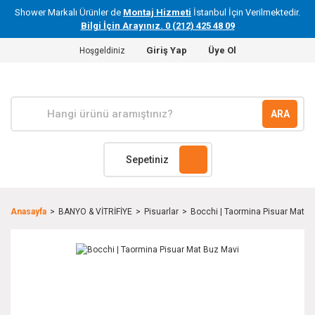
Shower Markalı Ürünler de
Montaj Hizmeti
İstanbul İçin Verilmektedir.
Bilgi İçin Arayınız. 0 (212) 425 48 09
Giriş Yap
Üye Ol
Hoşgeldiniz
ARA
Sepetiniz
Anasayfa
BANYO & VİTRİFİYE
Pisuarlar
Bocchi | Taormina Pisuar Mat B