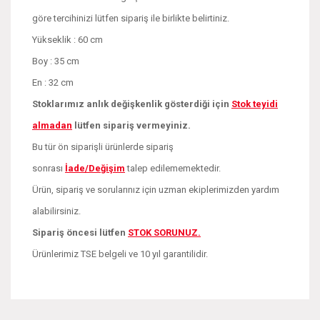
göre tercihinizi lütfen sipariş ile birlikte belirtiniz.
Yükseklik : 60 cm
Boy : 35 cm
En : 32 cm
Stoklarımız anlık değişkenlik gösterdiği için
Stok teyidi
almadan
lütfen sipariş vermeyiniz.
Bu tür ön siparişli ürünlerde sipariş
sonrası
İade/Değişim
talep edilememektedir.
Ürün, sipariş ve sorularınız için uzman ekiplerimizden yardım
alabilirsiniz.
Sipariş öncesi lütfen
STOK SORUNUZ.
Ürünlerimiz TSE belgeli ve 10 yıl garantilidir.
Bu ürünün fiyat bilgisi, resim, ürün açıklamalarında ve diğer
konularda yetersiz gördüğünüz noktaları öneri formunu
Bu ürüne ilk yorumu siz yapın!