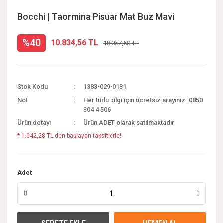
Bocchi | Taormina Pisuar Mat Buz Mavi
%40
10.834,56 TL
18.057,60 TL
Stok Kodu
1383-029-0131
Not
Her türlü bilgi için ücretsiz arayınız. 0850
304 4 506
Ürün detayı
Ürün ADET olarak satılmaktadır
* 1.042,28 TL den başlayan taksitlerle!!
Adet
SEPETE EKLE
HEMEN AL