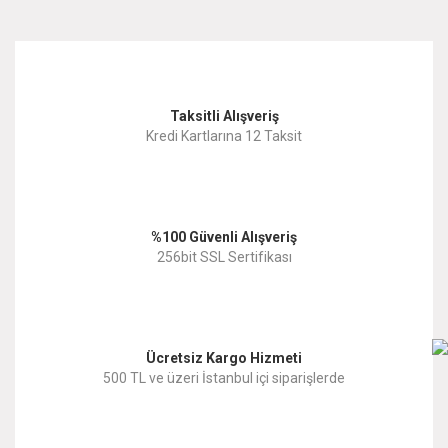
kullanarak tarafımıza iletebilirsiniz.
Görüş ve önerileriniz için teşekkür ederiz.
Yorum Yaz
Taksitli Alışveriş
Ürün resmi kalitesiz, bozuk veya görüntülenemiyor.
Kredi Kartlarına 12 Taksit
Ürün açıklamasında eksik bilgiler bulunuyor.
Ürün bilgilerinde hatalar bulunuyor.
%100 Güvenli Alışveriş
Ürün fiyatı diğer sitelerden daha pahalı.
256bit SSL Sertifikası
Bu ürüne benzer farklı alternatifler olmalı.
Ücretsiz Kargo Hizmeti
500 TL ve üzeri İstanbul içi siparişlerde
Gönder