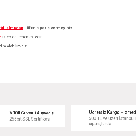
yidi almadan
lütfen sipariş vermeyiniz.
m
talep edilememektedir.
ım alabilirsiniz.
diğer konularda yetersiz gördüğünüz noktaları öneri formunu kullanarak tarafımıza
Bu ürüne ilk yorumu siz yapın!
Ücretsiz Kargo Hizmet
Yorum Yaz
%100 Güvenli Alışveriş
500 TL ve üzeri İstanbul i
256bit SSL Sertifikası
siparişlerde