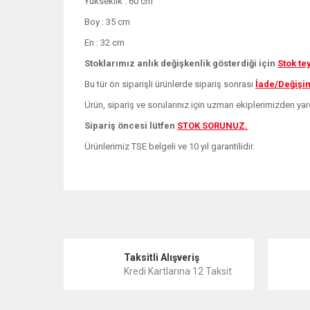
Yükseklik : 60 cm
Boy : 35 cm
En : 32 cm
Stoklarımız anlık değişkenlik gösterdiği için
Stok te
Bu tür ön siparişli ürünlerde sipariş sonrası
İade/Değişi
Ürün, sipariş ve sorularınız için uzman ekiplerimizden yard
Sipariş öncesi lütfen
STOK SORUNUZ.
Ürünlerimiz TSE belgeli ve 10 yıl garantilidir.
Bu ürünün fiyat bilgisi, resim, ürün açıklamalarında ve 
Görüş ve önerileriniz için teşekkür ederiz.
Ürün resmi kalitesiz, bozuk veya görüntülenemiyor.
Taksitli Alışveriş
Kredi Kartlarına 12 Taksit
Ürün açıklamasında eksik bilgiler bulunuyor.
Ürün bilgilerinde hatalar bulunuyor.