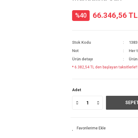
66.346,56 TL
%40
Stok Kodu
1383
Not
Her t
Ürün detayı
Ürün
* 6.382,54 TL den başlayan taksitlerle!!
Adet
SEPET