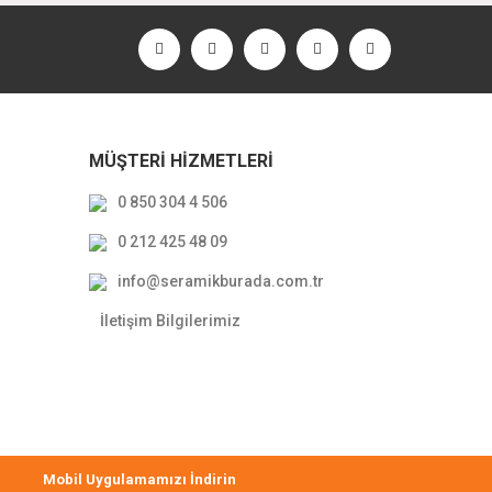
MÜŞTERİ HİZMETLERİ
0 850 304 4 506
0 212 425 48 09
info@seramikburada.com.tr
İletişim Bilgilerimiz
Mobil Uygulamamızı İndirin