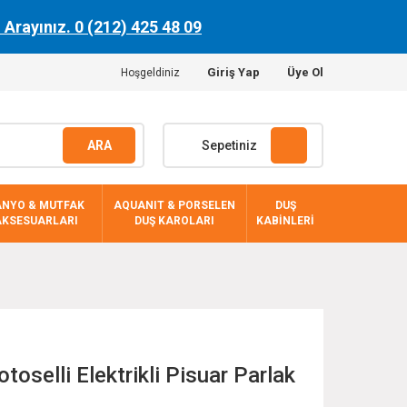
n Arayınız. 0 (212) 425 48 09
Giriş Yap
Üye Ol
Hoşgeldiniz
ARA
Sepetiniz
ANYO & MUTFAK
AQUANIT & PORSELEN
DUŞ
AKSESUARLARI
DUŞ KAROLARI
KABİNLERİ
toselli Elektrikli Pisuar Parlak