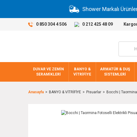
Shower Markalı Ürünle
0 850 304 4 506
0 212 425 48 09
Kargo
DUVAR VE ZEMİN
BANYO &
ARMATÜR & DUŞ
SERAMİKLERİ
VİTRİFİYE
SİSTEMLERİ
Anasayfa
BANYO & VİTRİFİYE
Pisuarlar
Bocchi | Taormina 