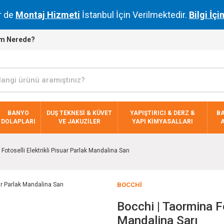
r de
Montaj Hizmeti
İstanbul İçin Verilmektedir.
Bilgi İçi
m Nerede?
BANYO
DUŞ TEKNESİ & KÜVET
YAPIŞTIRICI & DERZ &
B
DOLAPLARI
VE JAKUZİLER
YAPI KİMYASALLARI
Fotoselli Elektrikli Pisuar Parlak Mandalina Sarı
BOCCHI
Bocchi | Taormina Fo
Mandalina Sarı