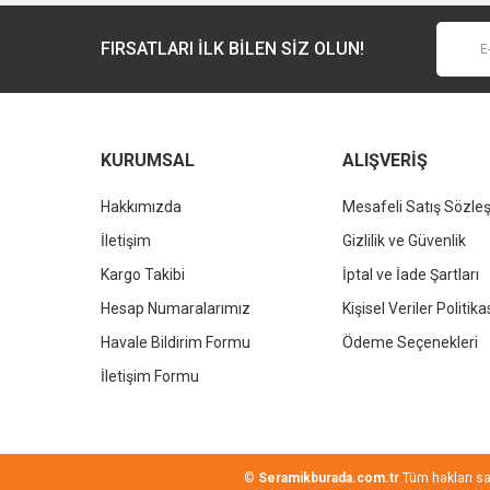
Ürün fiyatı diğer sitelerden daha pahalı.
FIRSATLARI İLK BİLEN SİZ OLUN!
Bu ürüne benzer farklı alternatifler olmalı.
KURUMSAL
ALIŞVERİŞ
Hakkımızda
Mesafeli Satış Sözle
İletişim
Gizlilik ve Güvenlik
Kargo Takibi
İptal ve İade Şartları
Hesap Numaralarımız
Kişisel Veriler Politika
Havale Bildirim Formu
Ödeme Seçenekleri
İletişim Formu
©
Seramikburada.com.tr
Tüm hakları sakl