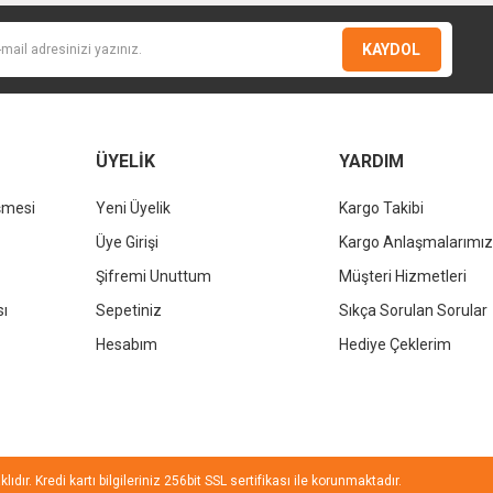
KAYDOL
ÜYELİK
YARDIM
şmesi
Yeni Üyelik
Kargo Takibi
Gönder
Üye Girişi
Kargo Anlaşmalarımız
Şifremi Unuttum
Müşteri Hizmetleri
sı
Sepetiniz
Sıkça Sorulan Sorular
Hesabım
Hediye Çeklerim
ıdır. Kredi kartı bilgileriniz 256bit SSL sertifikası ile korunmaktadır.