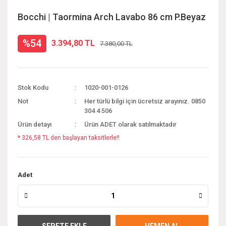
Bocchi | Taormina Arch Lavabo 86 cm P.Beyaz
%54
3.394,80 TL
7.380,00 TL
Stok Kodu
1020-001-0126
Not
Her türlü bilgi için ücretsiz arayınız. 0850
304 4 506
Ürün detayı
Ürün ADET olarak satılmaktadır
* 326,58 TL den başlayan taksitlerle!!
Adet
SEPETE EKLE
HEMEN AL