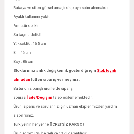
Batarya ve sifon görsel amaçlı olup ayrı satın alınmalıdır.
Ayaklı kullanımı yoktur.
Armatür delikli
Su taşma delikli
Yükseklik : 16,5 cm
En : 46 cm
Boy : 86 cm
Stoklarımız anlık değişkenlik gösterdiği için
Stok teyidi
almadan
lütfen sipariş vermeyiniz.
Bu tür ön siparişli ürünlerde sipariş
sonrası
İade/Değişim
talep edilememektedir.
Ürün, sipariş ve sorularınız için uzman ekiplerimizden yardım
alabilirsiniz.
Türkiye'nin her yerine
ÜCRETSİZ KARGO !!
Ürünlerimiz TSE belgeli ve 10 yıl garantilidir.