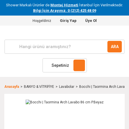
Shower Markalı Ürünler de
Montaj Hizmeti
İstanbul İçin Verilmektedir.
Bilgi İçin Arayınız. 0 (212) 425 48 09
Giriş Yap
Üye Ol
Hoşgeldiniz
ARA
Sepetiniz
Anasayfa
BANYO & VİTRİFİYE
Lavabolar
Bocchi | Taormina Arch Lavabo