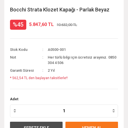
Bocchi Strata Klozet Kapağı - Parlak Beyaz
%45
5.847,60 TL
10.632,00 TL
Stok Kodu
A0500-001
Not
Her türlü bilgi için ücretsiz arayınız. 0850
304 4 506
Garanti Süresi
2 Yıl
* 562,54 TL den başlayan taksitlerle!!
Adet
SEPETE EKLE
HEMEN AL