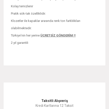
Kolay temizlenir
Pratik sök-tak özelliklidir.
Klozetler ile kapaklar arasında renk ton farklılıkları
olabilmektedir.
Türkiye'nin her yerine
ÜCRETSİZ GÖNDERİM !!
2 yıl garantili
Bu ürünün fiyat bilgisi, resim, ürün açıklamalarında ve diğer
konularda yetersiz gördüğünüz noktaları öneri formunu
Bu ürüne ilk yorumu siz yapın!
kullanarak tarafımıza iletebilirsiniz.
Görüş ve önerileriniz için teşekkür ederiz.
Yorum Yaz
Taksitli Alışveriş
Ürün resmi kalitesiz, bozuk veya görüntülenemiyor.
Kredi Kartlarına 12 Taksit