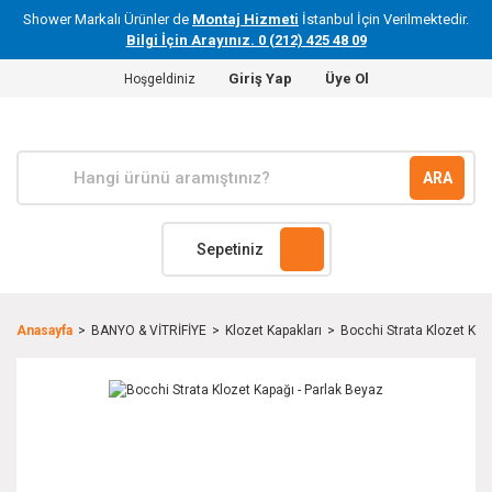
Shower Markalı Ürünler de
Montaj Hizmeti
İstanbul İçin Verilmektedir.
Bilgi İçin Arayınız. 0 (212) 425 48 09
Giriş Yap
Üye Ol
Hoşgeldiniz
ARA
Sepetiniz
Anasayfa
BANYO & VİTRİFİYE
Klozet Kapakları
Bocchi Strata Klozet Kap