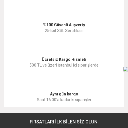
Ürün açıklamasında eksik bilgiler bulunuyor.
Ürün bilgilerinde hatalar bulunuyor.
%100 Güvenli Alışveriş
Ürün fiyatı diğer sitelerden daha pahalı.
256bit SSL Sertifikası
Bu ürüne benzer farklı alternatifler olmalı.
Ücretsiz Kargo Hizmeti
500 TL ve üzeri İstanbul içi siparişlerde
Gönder
Aynı gün kargo
Saat 16:00'a kadar ki siparişler
FIRSATLARI İLK BİLEN SİZ OLUN!