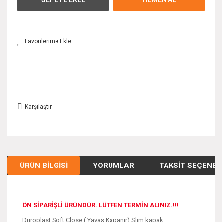
Karşılaştır
ÜRÜN BILGISI
YORUMLAR
TAKSIT SEÇENEK
ÖN SİPARİŞLİ ÜRÜNDÜR. LÜTFEN TERMİN ALINIZ.!!!
Duroplast Soft Close ( Yavaş Kapanır) Slim kapak