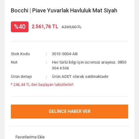
Bocchi | Piave Yuvarlak Havluluk Mat Siyah
%40
2.561,76 TL
4.269,60 TL
Stok Kodu
3015-0004-AB
Not
Her türlü bilgi için ücretsiz arayınız. 0850
304 4 506
Ürün detayı
Ürün ADET olarak satılmaktadır
* 246,44 TL den başlayan taksitlerle!!
GELİNCE HABER VER