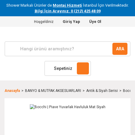
Shower Markalı Ürünler de
Montaj Hizmeti
İstanbul İçin Verilmektedir.
Bilgi İçin Arayınız. 0 (212) 425 48 09
Giriş Yap
Üye Ol
Hoşgeldiniz
ARA
Sepetiniz
Anasayfa
BANYO & MUTFAK AKSESUARLARI
Antik & Siyah Serisi
Bocchi 