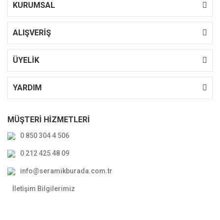
KURUMSAL
ALIŞVERİŞ
ÜYELİK
YARDIM
MÜŞTERİ HİZMETLERİ
0 850 304 4 506
0 212 425 48 09
info@seramikburada.com.tr
İletişim Bilgilerimiz