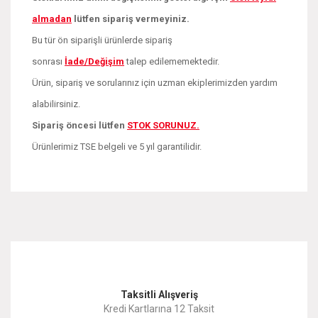
almadan
lütfen sipariş vermeyiniz.
Bu tür ön siparişli ürünlerde sipariş
sonrası
İade/Değişim
talep edilememektedir.
Ürün, sipariş ve sorularınız için uzman ekiplerimizden yardım
alabilirsiniz.
Sipariş öncesi lütfen
STOK SORUNUZ.
Ürünlerimiz TSE belgeli ve 5 yıl garantilidir.
Bu ürünün fiyat bilgisi, resim, ürün açıklamalarında ve diğer
konularda yetersiz gördüğünüz noktaları öneri formunu
Bu ürüne ilk yorumu siz yapın!
kullanarak tarafımıza iletebilirsiniz.
Görüş ve önerileriniz için teşekkür ederiz.
Yorum Yaz
Taksitli Alışveriş
Ürün resmi kalitesiz, bozuk veya görüntülenemiyor.
Kredi Kartlarına 12 Taksit