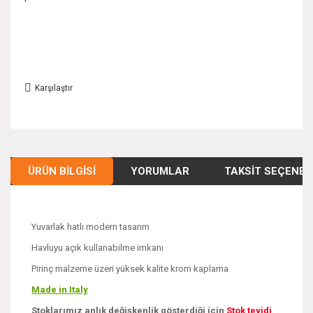
Karşılaştır
ÜRÜN BILGISI
YORUMLAR
TAKSIT SEÇENEK
Yuvarlak hatlı modern tasarım
Havluyu açık kullanabilme imkanı
Pirinç malzeme üzeri yüksek kalite krom kaplama
Made in Italy
Stoklarımız anlık değişkenlik gösterdiği için
Stok teyidi