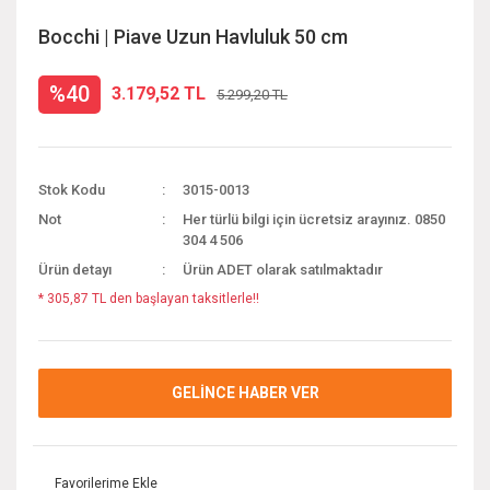
Bocchi | Piave Uzun Havluluk 50 cm
%40
3.179,52 TL
5.299,20 TL
Stok Kodu
3015-0013
Not
Her türlü bilgi için ücretsiz arayınız. 0850
304 4 506
Ürün detayı
Ürün ADET olarak satılmaktadır
* 305,87 TL den başlayan taksitlerle!!
GELİNCE HABER VER