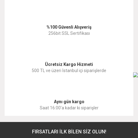
Ürün açıklamasında eksik bilgiler bulunuyor.
Ürün bilgilerinde hatalar bulunuyor.
%100 Güvenli Alışveriş
Ürün fiyatı diğer sitelerden daha pahalı.
256bit SSL Sertifikası
Bu ürüne benzer farklı alternatifler olmalı.
Ücretsiz Kargo Hizmeti
500 TL ve üzeri İstanbul içi siparişlerde
Gönder
Aynı gün kargo
Saat 16:00'a kadar ki siparişler
FIRSATLARI İLK BİLEN SİZ OLUN!