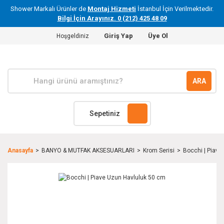
Shower Markalı Ürünler de
Montaj Hizmeti
İstanbul İçin Verilmektedir.
Bilgi İçin Arayınız. 0 (212) 425 48 09
Giriş Yap
Üye Ol
Hoşgeldiniz
ARA
Sepetiniz
Anasayfa
BANYO & MUTFAK AKSESUARLARI
Krom Serisi
Bocchi | Piave