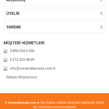
ÜYELİK
YARDIM
MÜŞTERİ HİZMETLERİ
0 850 304 4 506
0 212 425 48 09
info@seramikburada.com.tr
İletişim Bilgilerimiz
©
Seramikburada.com.tr
Tüm hakları saklıdır. Kredi kartı bilgileriniz 256bit
SSL sertifikası ile korunmaktadır.