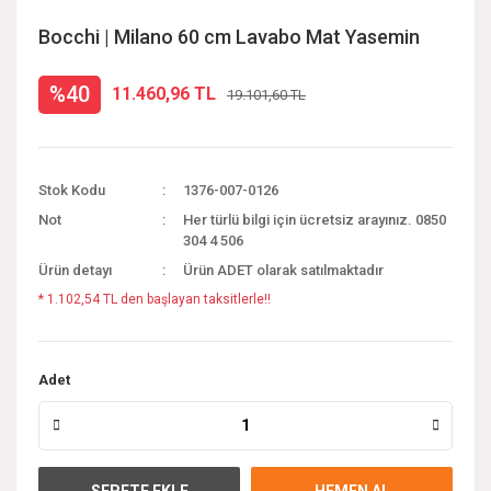
Bocchi | Milano 60 cm Lavabo Mat Yasemin
%40
11.460,96 TL
19.101,60 TL
Stok Kodu
1376-007-0126
Not
Her türlü bilgi için ücretsiz arayınız. 0850
304 4 506
Ürün detayı
Ürün ADET olarak satılmaktadır
* 1.102,54 TL den başlayan taksitlerle!!
Adet
SEPETE EKLE
HEMEN AL