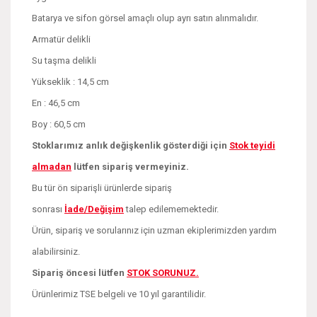
Batarya ve sifon görsel amaçlı olup ayrı satın alınmalıdır.
Armatür delikli
Su taşma delikli
Yükseklik : 14,5 cm
En : 46,5 cm
Boy : 60,5 cm
Stoklarımız anlık değişkenlik gösterdiği için
Stok teyidi
almadan
lütfen sipariş vermeyiniz.
Bu tür ön siparişli ürünlerde sipariş
sonrası
İade/Değişim
talep edilememektedir.
Ürün, sipariş ve sorularınız için uzman ekiplerimizden yardım
alabilirsiniz.
Sipariş öncesi lütfen
STOK SORUNUZ.
Ürünlerimiz TSE belgeli ve 10 yıl garantilidir.