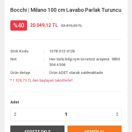
Bocchi | Milano 100 cm Lavabo Parlak Turuncu
%40
20.049,12 TL
33.415,20 TL
Stok Kodu
1378-012-0126
Not
Her türlü bilgi için ücretsiz arayınız. 0850
304 4 506
Ürün detayı
Ürün ADET olarak satılmaktadır
* 1.928,73 TL den başlayan taksitlerle!!
Adet
SEPETE EKLE
HEMEN AL