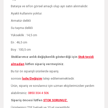
Batarya ve sifon görsel amaçlı olup ayrı satın alınmalıdır.
Ayaklı kullanımı yoktur.
Armatür delikli
Su taşma delikli
Yükseklik : 14,5 cm
En : 46,5 cm
Boy : 100,5 cm
Stoklarımız anlık değişkenlik gösterdiği için
Stok teyidi
almadan
lütfen sipariş vermeyiniz.
Bu tür ön siparişli ürünlerde sipariş
sonrası
İade/Değişim
talep edilememektedir.
Ürün, sipariş ve sorularınız için uzman ekiplerimizden yardım
alabilirsiniz.
0850 304 4 506
Sipariş öncesi lütfen
STOK SORUNUZ.
Ürünlerimiz TSE belgeli ve 10 yıl garantilidir.