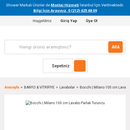
Shower Markalı Ürünler de
Montaj Hizmeti
İstanbul İçin Verilmektedir.
Bilgi İçin Arayınız. 0 (212) 425 48 09
Giriş Yap
Üye Ol
Hoşgeldiniz
ARA
Sepetiniz
Anasayfa
BANYO & VİTRİFİYE
Lavabolar
Bocchi | Milano 100 cm Lavabo