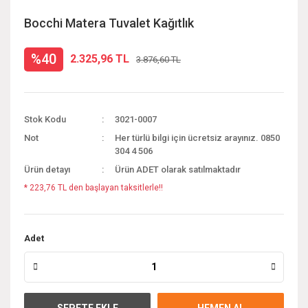
Bocchi Matera Tuvalet Kağıtlık
%40
2.325,96 TL
3.876,60 TL
Stok Kodu
3021-0007
Not
Her türlü bilgi için ücretsiz arayınız. 0850
304 4 506
Ürün detayı
Ürün ADET olarak satılmaktadır
* 223,76 TL den başlayan taksitlerle!!
Adet
SEPETE EKLE
HEMEN AL