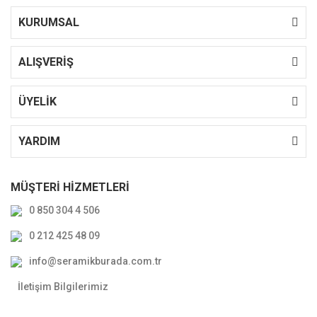
KURUMSAL
ALIŞVERİŞ
ÜYELİK
YARDIM
MÜŞTERİ HİZMETLERİ
0 850 304 4 506
0 212 425 48 09
info@seramikburada.com.tr
İletişim Bilgilerimiz