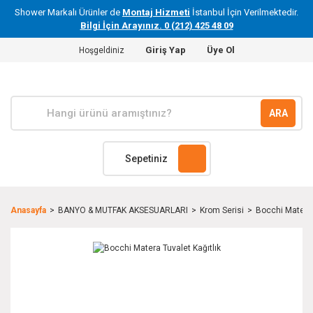
Shower Markalı Ürünler de
Montaj Hizmeti
İstanbul İçin Verilmektedir.
Bilgi İçin Arayınız. 0 (212) 425 48 09
Giriş Yap
Üye Ol
Hoşgeldiniz
ARA
Sepetiniz
Anasayfa
BANYO & MUTFAK AKSESUARLARI
Krom Serisi
Bocchi Matera 