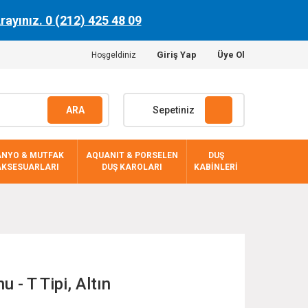
Arayınız. 0 (212) 425 48 09
Giriş Yap
Üye Ol
Hoşgeldiniz
ARA
Sepetiniz
ANYO & MUTFAK
AQUANIT & PORSELEN
DUŞ
AKSESUARLARI
DUŞ KAROLARI
KABİNLERİ
 - T Tipi, Altın