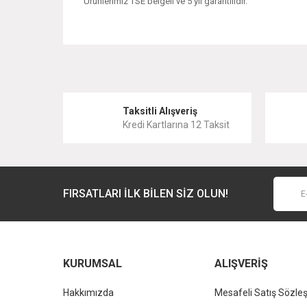
Ürünlerimiz TSE belgeli ve 5 yıl garantilidir.
Bu ürünün fiyat bilgisi, resim, ürün açıklamalarında ve 
Görüş ve önerileriniz için teşekkür ederiz.
Ürün resmi kalitesiz, bozuk veya görüntülenemiyor.
Taksitli Alışveriş
Kredi Kartlarına 12 Taksit
Ürün açıklamasında eksik bilgiler bulunuyor.
Ürün bilgilerinde hatalar bulunuyor.
Ürün fiyatı diğer sitelerden daha pahalı.
FIRSATLARI İLK BİLEN SİZ OLUN!
Bu ürüne benzer farklı alternatifler olmalı.
KURUMSAL
ALIŞVERİŞ
Hakkımızda
Mesafeli Satış Sözle