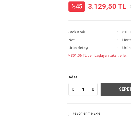
3.129,50 TL
%45
Stok Kodu
6180
Not
Her t
Ürün detayı
Ürün
* 301,06 TL den başlayan taksitlerle!!
Adet
SEPET