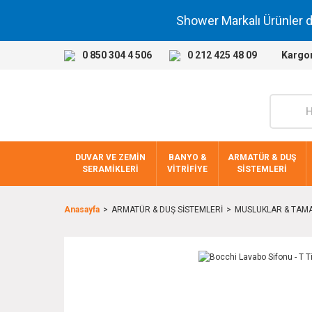
Shower Markalı Ürünler 
0 850 304 4 506
0 212 425 48 09
Kargo
DUVAR VE ZEMİN
BANYO &
ARMATÜR & DUŞ
SERAMİKLERİ
VİTRİFİYE
SİSTEMLERİ
Anasayfa
ARMATÜR & DUŞ SİSTEMLERİ
MUSLUKLAR & TAMA