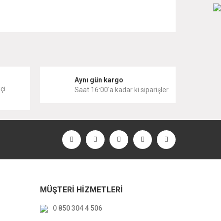
 iletebilirsiniz.
i
Aynı gün kargo
çi
Saat 16:00'a kadar ki siparişler
MÜŞTERİ HİZMETLERİ
0 850 304 4 506