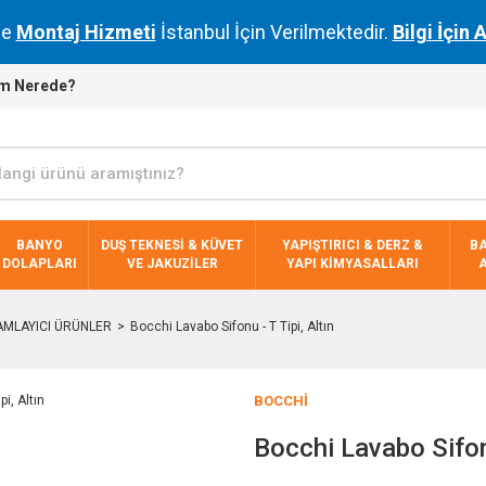
de
Montaj Hizmeti
İstanbul İçin Verilmektedir.
Bilgi İçin 
m Nerede?
BANYO
DUŞ TEKNESİ & KÜVET
YAPIŞTIRICI & DERZ &
B
DOLAPLARI
VE JAKUZİLER
YAPI KİMYASALLARI
MLAYICI ÜRÜNLER
Bocchi Lavabo Sifonu - T Tipi, Altın
BOCCHI
Bocchi Lavabo Sifonu