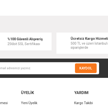
diğer konularda yetersiz gördüğünüz noktaları öneri formunu kullanarak tarafımıza
Bu ürüne ilk yorumu siz yapın!
Ücretsiz Kargo Hizmet
Yorum Yaz
%100 Güvenli Alışveriş
500 TL ve üzeri İstanbul i
256bit SSL Sertifikası
siparişlerde
KAYDOL
ÜYELİK
YARDIM
şmesi
Yeni Üyelik
Kargo Takibi