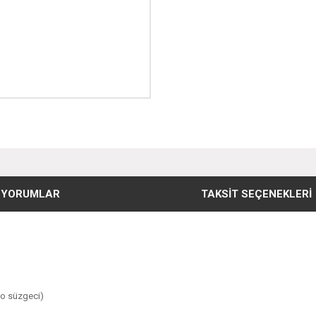
YORUMLAR
TAKSIT SEÇENEKLERI
bo süzgeci)