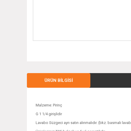
ÜRÜN BILGISI
Malzeme: Pirinç
G 1 1/4 girişlidir
Lavabo Süzgeci ayrı satın alınmalıdır. (bkz. basmalı lava