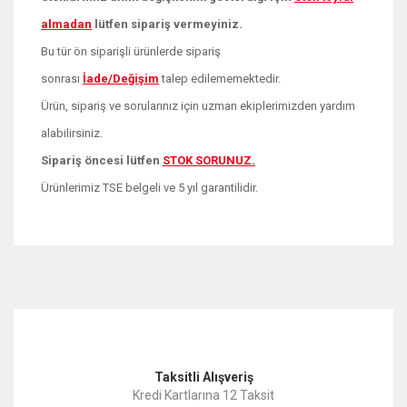
almadan
lütfen sipariş vermeyiniz.
Bu tür ön siparişli ürünlerde sipariş
sonrası
İade/Değişim
talep edilememektedir.
Ürün, sipariş ve sorularınız için uzman ekiplerimizden yardım
alabilirsiniz.
Sipariş öncesi lütfen
STOK SORUNUZ.
Ürünlerimiz TSE belgeli ve 5 yıl garantilidir.
Bu ürünün fiyat bilgisi, resim, ürün açıklamalarında ve diğer
konularda yetersiz gördüğünüz noktaları öneri formunu
Bu ürüne ilk yorumu siz yapın!
kullanarak tarafımıza iletebilirsiniz.
Görüş ve önerileriniz için teşekkür ederiz.
Yorum Yaz
Taksitli Alışveriş
Ürün resmi kalitesiz, bozuk veya görüntülenemiyor.
Kredi Kartlarına 12 Taksit