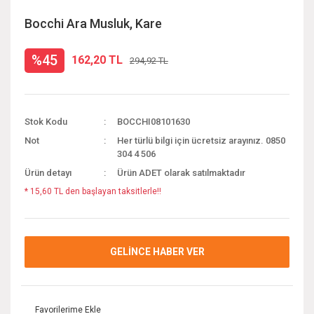
Bocchi Ara Musluk, Kare
%45
162,20 TL
294,92 TL
Stok Kodu
BOCCHI08101630
Not
Her türlü bilgi için ücretsiz arayınız. 0850
304 4 506
Ürün detayı
Ürün ADET olarak satılmaktadır
* 15,60 TL den başlayan taksitlerle!!
GELİNCE HABER VER