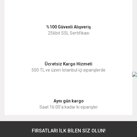
Ürün açıklamasında eksik bilgiler bulunuyor.
Ürün bilgilerinde hatalar bulunuyor.
%100 Güvenli Alışveriş
Ürün fiyatı diğer sitelerden daha pahalı.
256bit SSL Sertifikası
Bu ürüne benzer farklı alternatifler olmalı.
Ücretsiz Kargo Hizmeti
500 TL ve üzeri İstanbul içi siparişlerde
Gönder
Aynı gün kargo
Saat 16:00'a kadar ki siparişler
FIRSATLARI İLK BİLEN SİZ OLUN!