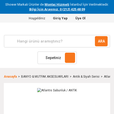
Shower Markalı Ürünler de
Montaj Hizmeti
İstanbul İçin Verilmektedir.
Bilgi İçin Arayınız. 0 (212) 425 48 09
Giriş Yap
Üye Ol
Hoşgeldiniz
ARA
Sepetiniz
Anasayfa
BANYO & MUTFAK AKSESUARLARI
Antik & Siyah Serisi
Atlanti