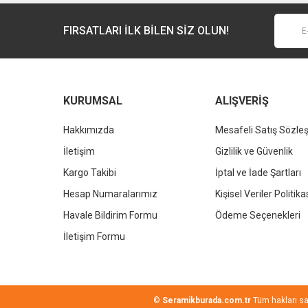
Ürün fiyatı diğer sitelerden daha pahalı.
FIRSATLARI İLK BİLEN SİZ OLUN!
Bu ürüne benzer farklı alternatifler olmalı.
KURUMSAL
ALIŞVERİŞ
Hakkımızda
Mesafeli Satış Sözle
İletişim
Gizlilik ve Güvenlik
Kargo Takibi
İptal ve İade Şartları
Hesap Numaralarımız
Kişisel Veriler Politika
Havale Bildirim Formu
Ödeme Seçenekleri
İletişim Formu
©
Seramikburada.com.tr
Tüm hakları sakl