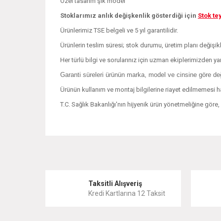
Özel tasarım şık model
Stoklarımız anlık değişkenlik gösterdiği için
Stok te
Ürünlerimiz TSE belgeli ve 5 yıl garantilidir.
Ürünlerin teslim süresi; stok durumu, üretim planı değişi
Her türlü bilgi ve sorularınız için uzman ekiplerimizden yar
Garanti süreleri ürünün marka, model ve cinsine göre deği
Ürünün kullanım ve montaj bilgilerine riayet edilmemesi h
T.C. Sağlık Bakanlığı'nın hijyenik ürün yönetmeliğine göre
Bu ürünün fiyat bilgisi, resim, ürün açıklamalarında ve 
Görüş ve önerileriniz için teşekkür ederiz.
Ürün resmi kalitesiz, bozuk veya görüntülenemiyor.
Taksitli Alışveriş
Kredi Kartlarına 12 Taksit
Ürün açıklamasında eksik bilgiler bulunuyor.
Ürün bilgilerinde hatalar bulunuyor.