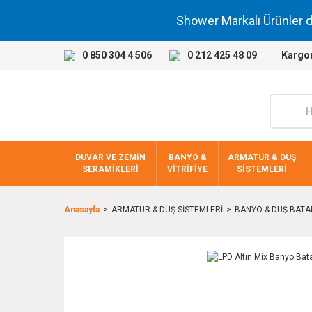
Shower Markalı Ürünler 
0 850 304 4 506
0 212 425 48 09
Kargo
DUVAR VE ZEMİN
BANYO &
ARMATÜR & DUŞ
SERAMİKLERİ
VİTRİFİYE
SİSTEMLERİ
Anasayfa
ARMATÜR & DUŞ SİSTEMLERİ
BANYO & DUŞ BATA