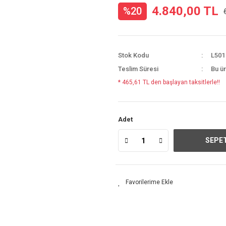
4.840,00 TL
%20
Stok Kodu
L501
Teslim Süresi
Bu ür
* 465,61 TL den başlayan taksitlerle!!
Adet
SEPET