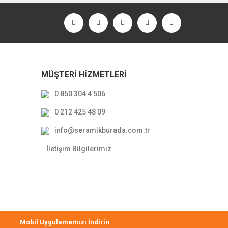
MÜŞTERİ HİZMETLERİ
0 850 304 4 506
0 212 425 48 09
info@seramikburada.com.tr
İletişim Bilgilerimiz
Mobil Uygulamamızı İndirin