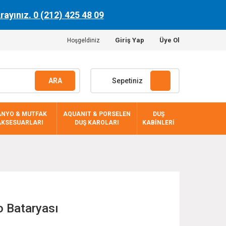
Arayınız. 0 (212) 425 48 09
Giriş Yap
Üye Ol
Hoşgeldiniz
ARA
Sepetiniz
ANYO & MUTFAK
AQUANIT & PORSELEN
DUŞ
AKSESUARLARI
DUŞ KAROLARI
KABİNLERİ
o Bataryası