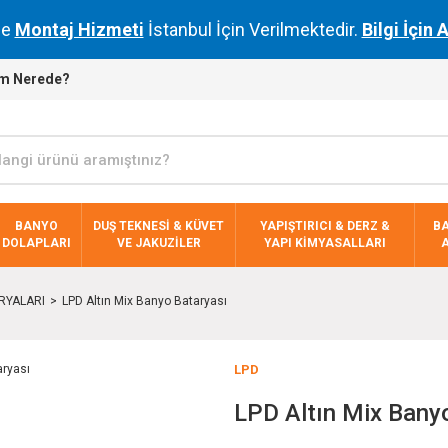
de
Montaj Hizmeti
İstanbul İçin Verilmektedir.
Bilgi İçin 
m Nerede?
BANYO
DUŞ TEKNESİ & KÜVET
YAPIŞTIRICI & DERZ &
B
DOLAPLARI
VE JAKUZİLER
YAPI KİMYASALLARI
RYALARI
LPD Altın Mix Banyo Bataryası
LPD
LPD Altın Mix Bany