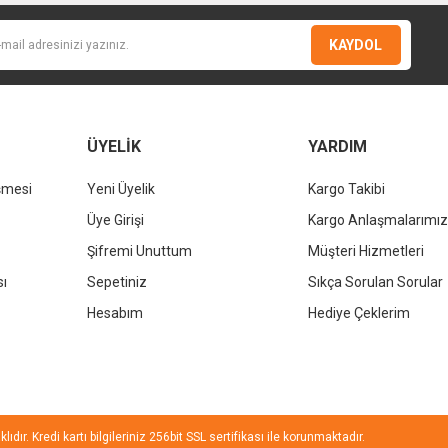
KAYDOL
ÜYELİK
YARDIM
şmesi
Yeni Üyelik
Kargo Takibi
Gönder
Üye Girişi
Kargo Anlaşmalarımız
Şifremi Unuttum
Müşteri Hizmetleri
sı
Sepetiniz
Sıkça Sorulan Sorular
Hesabım
Hediye Çeklerim
ıdır. Kredi kartı bilgileriniz 256bit SSL sertifikası ile korunmaktadır.