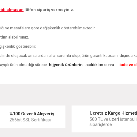
yidi almadan
lütfen sipariş vermeyiniz.
kliği ve mesafelere göre değişkenlik gösterebilmektedir.
dım alabilirsiniz.
şkenlik gösterebilir.
alinde oluşacak arızalardan alıcı sorumlu olup, ürün garanti kapsamı dışında ka
, ayıplı ürün olmadığı sürece
hijyenik ürünlerin
açıldıktan sonra
iade ve 
diğer konularda yetersiz gördüğünüz noktaları öneri formunu kullanarak tarafımıza
Bu ürüne ilk yorumu siz yapın!
Ücretsiz Kargo Hizmet
Yorum Yaz
%100 Güvenli Alışveriş
500 TL ve üzeri İstanbul i
256bit SSL Sertifikası
siparişlerde