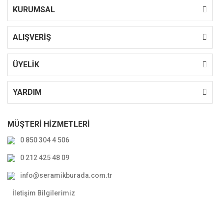
KURUMSAL
ALIŞVERİŞ
ÜYELİK
YARDIM
MÜŞTERİ HİZMETLERİ
0 850 304 4 506
0 212 425 48 09
info@seramikburada.com.tr
İletişim Bilgilerimiz