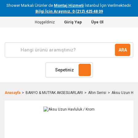
Shower Markalı Ürünler de
Montaj Hizmeti
İstanbul İçin Verilmektedir.
Bilgi İçin Arayınız. 0 (212) 425 48 09
Giriş Yap
Üye Ol
Hoşgeldiniz
ARA
Sepetiniz
Anasayfa
BANYO & MUTFAK AKSESUARLARI
Altın Serisi
Aksu Uzun Havl