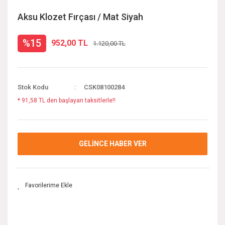
Aksu Klozet Fırçası / Mat Siyah
%15
952,00 TL
1.120,00 TL
Stok Kodu
CSK08100284
* 91,58 TL den başlayan taksitlerle!!
GELİNCE HABER VER