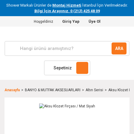
Shower Markalı Ürünler de
Montaj Hizmeti
İstanbul İçin Verilmektedir.
Bilgi İçin Arayınız. 0 (212) 425 48 09
Giriş Yap
Üye Ol
Hoşgeldiniz
ARA
Sepetiniz
Anasayfa
BANYO & MUTFAK AKSESUARLARI
Altın Serisi
Aksu Klozet Fır