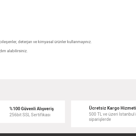
i bileşenler, deterjan ve kimyasal ürünler kullanmayınız.
ım alabilirsiniz.
diğer konularda yetersiz gördüğünüz noktaları öneri formunu kullanarak tarafımıza
Bu ürüne ilk yorumu siz yapın!
Ücretsiz Kargo Hizmet
Yorum Yaz
%100 Güvenli Alışveriş
500 TL ve üzeri İstanbul i
256bit SSL Sertifikası
siparişlerde