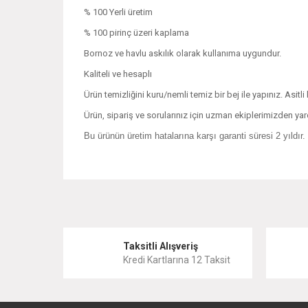
% 100 Yerli üretim
% 100 pirinç üzeri kaplama
Bornoz ve havlu askılık olarak kullanıma uygundur.
Kaliteli ve hesaplı
Ürün temizliğini kuru/nemli temiz bir bej ile yapınız. Asitl
Ürün, sipariş ve sorularınız için uzman ekiplerimizden yard
Bu ürünün üretim hatalarına karşı garanti süresi 2 yıldır.
Bu ürünün fiyat bilgisi, resim, ürün açıklamalarında ve 
Görüş ve önerileriniz için teşekkür ederiz.
Ürün resmi kalitesiz, bozuk veya görüntülenemiyor.
Taksitli Alışveriş
Kredi Kartlarına 12 Taksit
Ürün açıklamasında eksik bilgiler bulunuyor.
Ürün bilgilerinde hatalar bulunuyor.