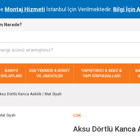
de
Montaj Hizmeti
İstanbul İçin Verilmektedir.
Bilgi İçin 
m Nerede?
BANYO
DUŞ TEKNESİ & KÜVET
YAPIŞTIRICI & DERZ &
B
DOLAPLARI
VE JAKUZİLER
YAPI KİMYASALLARI
ksu Dörtlü Kanca Askılık / Mat Siyah
CSK
Aksu Dörtlü Kanca A