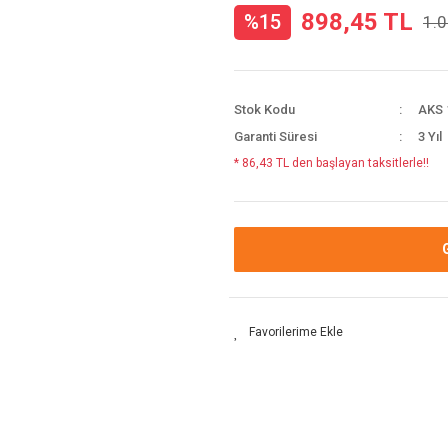
898,45 TL
%15
1.0
Stok Kodu
AKS 
Garanti Süresi
3 Yıl
* 86,43 TL den başlayan taksitlerle!!