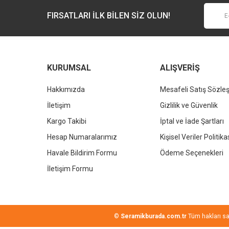
Ürün fiyatı diğer sitelerden daha pahalı.
FIRSATLARI İLK BİLEN SİZ OLUN!
Bu ürüne benzer farklı alternatifler olmalı.
KURUMSAL
ALIŞVERİŞ
Hakkımızda
Mesafeli Satış Sözle
İletişim
Gizlilik ve Güvenlik
Kargo Takibi
İptal ve İade Şartları
Hesap Numaralarımız
Kişisel Veriler Politika
Havale Bildirim Formu
Ödeme Seçenekleri
İletişim Formu
©
Seramikburada.com.tr
Tüm hakları sakl