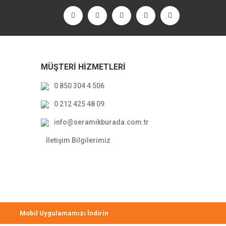
MÜŞTERİ HİZMETLERİ
0 850 304 4 506
0 212 425 48 09
info@seramikburada.com.tr
İletişim Bilgilerimiz
Mobil Uygulamamızı İndirin