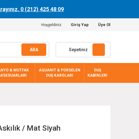
Arayınız. 0 (212) 425 48 09
Giriş Yap
Üye Ol
Hoşgeldiniz
ARA
Sepetiniz
ANYO & MUTFAK
AQUANIT & PORSELEN
DUŞ
AKSESUARLARI
DUŞ KAROLARI
KABİNLERİ
skılık / Mat Siyah