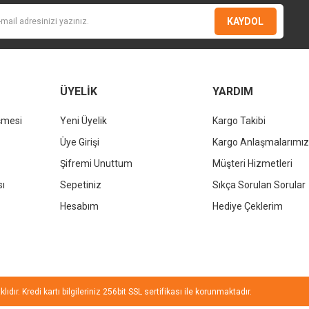
KAYDOL
ÜYELİK
YARDIM
şmesi
Yeni Üyelik
Kargo Takibi
Gönder
Üye Girişi
Kargo Anlaşmalarımız
Şifremi Unuttum
Müşteri Hizmetleri
sı
Sepetiniz
Sıkça Sorulan Sorular
Hesabım
Hediye Çeklerim
ıdır. Kredi kartı bilgileriniz 256bit SSL sertifikası ile korunmaktadır.