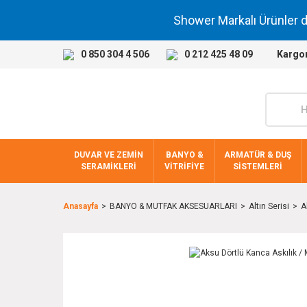
Shower Markalı Ürünler 
0 850 304 4 506
0 212 425 48 09
Kargo
DUVAR VE ZEMİN
BANYO &
ARMATÜR & DUŞ
SERAMİKLERİ
VİTRİFİYE
SİSTEMLERİ
Anasayfa
BANYO & MUTFAK AKSESUARLARI
Altın Serisi
A