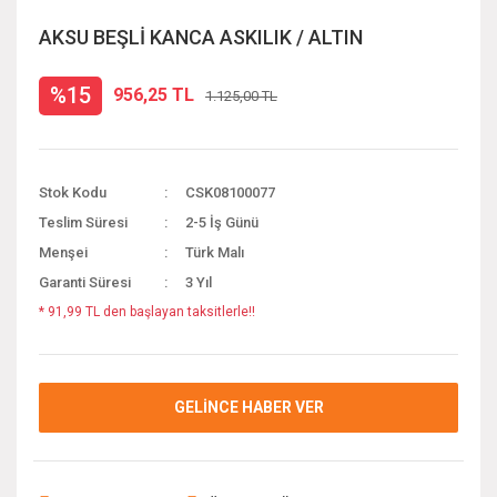
AKSU BEŞLİ KANCA ASKILIK / ALTIN
%15
956,25 TL
1.125,00 TL
Stok Kodu
CSK08100077
Teslim Süresi
2-5 İş Günü
Menşei
Türk Malı
Garanti Süresi
3 Yıl
* 91,99 TL den başlayan taksitlerle!!
GELİNCE HABER VER