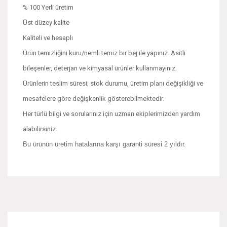
% 100 Yerli üretim
Üst düzey kalite
Kaliteli ve hesaplı
Ürün temizliğini kuru/nemli temiz bir bej ile yapınız. Asitli
bileşenler, deterjan ve kimyasal ürünler kullanmayınız.
Ürünlerin teslim süresi; stok durumu, üretim planı değişikliği ve
mesafelere göre değişkenlik gösterebilmektedir.
Her türlü bilgi ve sorularınız için uzman ekiplerimizden yardım
alabilirsiniz.
Bu ürünün üretim hatalarına karşı garanti süresi 2 yıldır.
Bu ürünün fiyat bilgisi, resim, ürün açıklamalarında ve diğer
konularda yetersiz gördüğünüz noktaları öneri formunu
Bu ürüne ilk yorumu siz yapın!
kullanarak tarafımıza iletebilirsiniz.
Görüş ve önerileriniz için teşekkür ederiz.
Yorum Yaz