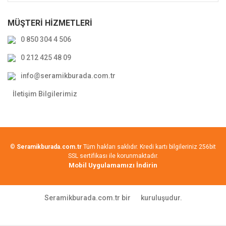
MÜŞTERİ HİZMETLERİ
0 850 304 4 506
0 212 425 48 09
info@seramikburada.com.tr
İletişim Bilgilerimiz
©
Seramikburada.com.tr
Tüm hakları saklıdır. Kredi kartı bilgileriniz 256bit
SSL sertifikası ile korunmaktadır.
Mobil Uygulamamızı İndirin
Seramikburada.com.tr bir
kuruluşudur.