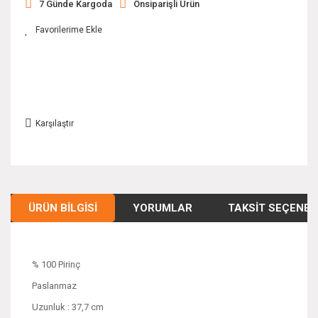
7 Günde Kargoda
Önsiparişli Ürün
Karşılaştır
ÜRÜN BILGISI
YORUMLAR
TAKSIT SEÇENEK
% 100 Pirinç
Paslanmaz
Uzunluk : 37,7 cm