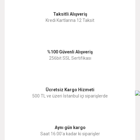
Taksitli Alışveriş
Ürün resmi kalitesiz, bozuk veya görüntülenemiyor.
Kredi Kartlarına 12 Taksit
Ürün açıklamasında eksik bilgiler bulunuyor.
Ürün bilgilerinde hatalar bulunuyor.
%100 Güvenli Alışveriş
Ürün fiyatı diğer sitelerden daha pahalı.
256bit SSL Sertifikası
Bu ürüne benzer farklı alternatifler olmalı.
Ücretsiz Kargo Hizmeti
500 TL ve üzeri İstanbul içi siparişlerde
Gönder
Aynı gün kargo
Saat 16:00'a kadar ki siparişler