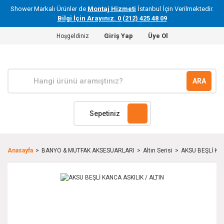
Shower Markalı Ürünler de
Montaj Hizmeti
İstanbul İçin Verilmektedir.
Bilgi İçin Arayınız. 0 (212) 425 48 09
Giriş Yap
Üye Ol
Hoşgeldiniz
ARA
Sepetiniz
Anasayfa
BANYO & MUTFAK AKSESUARLARI
Altın Serisi
AKSU BEŞLİ KAN