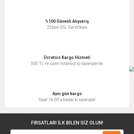
Ürün bilgilerinde hatalar bulunuyor.
%100 Güvenli Alışveriş
Ürün fiyatı diğer sitelerden daha pahalı.
256bit SSL Sertifikası
Bu ürüne benzer farklı alternatifler olmalı.
Ücretsiz Kargo Hizmeti
500 TL ve üzeri İstanbul içi siparişlerde
Gönder
Aynı gün kargo
Saat 16:00'a kadar ki siparişler
FIRSATLARI İLK BİLEN SİZ OLUN!