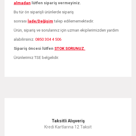
almadan
lütfen sipariş vermeyiniz.
Bu tür ön siparişli ürünlerde sipariş
sonrası
İade/Değişim
talep edilememektedir.
Ürün, sipariş ve sorularınız için uzman ekiplerimizden yardım
alabilirsiniz.
0850 304 4 506
Sipariş öncesi lütfen
STOK SORUNUZ.
Ürünlerimiz TSE belgelidir.
Bu ürünün fiyat bilgisi, resim, ürün açıklamalarında ve diğer
konularda yetersiz gördüğünüz noktaları öneri formunu
Bu ürüne ilk yorumu siz yapın!
kullanarak tarafımıza iletebilirsiniz.
Görüş ve önerileriniz için teşekkür ederiz.
Yorum Yaz
Taksitli Alışveriş
Ürün resmi kalitesiz, bozuk veya görüntülenemiyor.
Kredi Kartlarına 12 Taksit
Ürün açıklamasında eksik bilgiler bulunuyor.