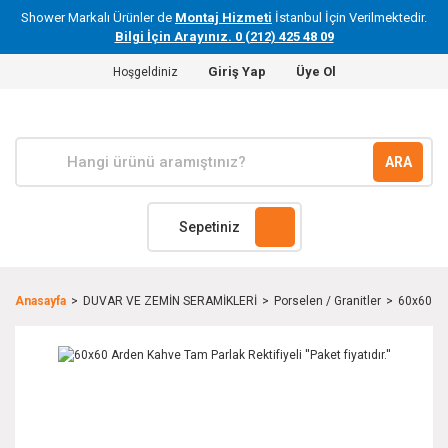
Shower Markalı Ürünler de
Montaj Hizmeti
İstanbul İçin Verilmektedir.
Bilgi İçin Arayınız. 0 (212) 425 48 09
Giriş Yap
Üye Ol
Hoşgeldiniz
ARA
Sepetiniz
Anasayfa
DUVAR VE ZEMİN SERAMİKLERİ
Porselen / Granitler
60x60 Ard