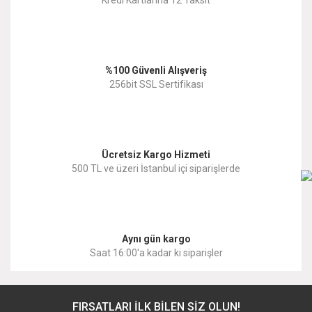
Ürün açıklamasında eksik bilgiler bulunuyor.
Ürün bilgilerinde hatalar bulunuyor.
%100 Güvenli Alışveriş
Ürün fiyatı diğer sitelerden daha pahalı.
256bit SSL Sertifikası
Bu ürüne benzer farklı alternatifler olmalı.
Ücretsiz Kargo Hizmeti
500 TL ve üzeri İstanbul içi siparişlerde
Gönder
Aynı gün kargo
Saat 16:00'a kadar ki siparişler
FIRSATLARI İLK BİLEN SİZ OLUN!