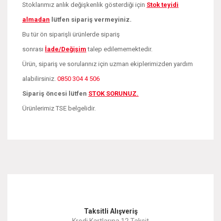
Stoklarımız anlık değişkenlik gösterdiği için
Stok teyidi
almadan
lütfen sipariş vermeyiniz.
Bu tür ön siparişli ürünlerde sipariş
sonrası
İade/Değişim
talep edilememektedir.
Ürün, sipariş ve sorularınız için uzman ekiplerimizden yardım
alabilirsiniz.
0850 304 4 506
Sipariş öncesi lütfen
STOK SORUNUZ.
Ürünlerimiz TSE belgelidir.
Bu ürünün fiyat bilgisi, resim, ürün açıklamalarında ve diğer
konularda yetersiz gördüğünüz noktaları öneri formunu
Bu ürüne ilk yorumu siz yapın!
kullanarak tarafımıza iletebilirsiniz.
Görüş ve önerileriniz için teşekkür ederiz.
Yorum Yaz
Taksitli Alışveriş
Ürün resmi kalitesiz, bozuk veya görüntülenemiyor.
Kredi Kartlarına 12 Taksit