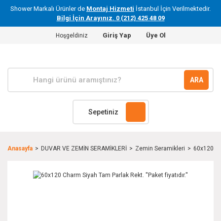
Shower Markalı Ürünler de
Montaj Hizmeti
İstanbul İçin Verilmektedir.
Bilgi İçin Arayınız. 0 (212) 425 48 09
Giriş Yap
Üye Ol
Hoşgeldiniz
ARA
Sepetiniz
Anasayfa
DUVAR VE ZEMİN SERAMİKLERİ
Zemin Seramikleri
60x120 Cha