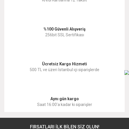
Ürün açıklamasında eksik bilgiler bulunuyor.
Ürün bilgilerinde hatalar bulunuyor.
%100 Güvenli Alışveriş
Ürün fiyatı diğer sitelerden daha pahalı.
256bit SSL Sertifikası
Bu ürüne benzer farklı alternatifler olmalı.
Ücretsiz Kargo Hizmeti
500 TL ve üzeri İstanbul içi siparişlerde
Gönder
Aynı gün kargo
Saat 16:00'a kadar ki siparişler
FIRSATLARI İLK BİLEN SİZ OLUN!