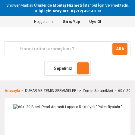
Shower Markalı Ürünler de
Montaj Hizmeti
İstanbul İçin Verilmektedir.
Bilgi İçin Arayınız. 0 (212) 425 48 09
Giriş Yap
Üye Ol
Hoşgeldiniz
ARA
Sepetiniz
Anasayfa
DUVAR VE ZEMİN SERAMİKLERİ
Zemin Seramikleri
60x120 Blac