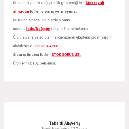
Stoklarımız anlık değişkenlik gösterdiği için
Stok teyidi
almadan
lütfen sipariş vermeyiniz.
Bu tür ön siparişli ürünlerde sipariş
sonrası
İade/Değişim
talep edilememektedir.
Ürün, sipariş ve sorularınız için uzman ekiplerimizden yardım
alabilirsiniz.
0850 304 4 506
Sipariş öncesi lütfen
STOK SORUNUZ.
Ürünlerimiz TSE belgelidir.
Bu ürünün fiyat bilgisi, resim, ürün açıklamalarında ve diğer
konularda yetersiz gördüğünüz noktaları öneri formunu
Bu ürüne ilk yorumu siz yapın!
kullanarak tarafımıza iletebilirsiniz.
Görüş ve önerileriniz için teşekkür ederiz.
Yorum Yaz
Taksitli Alışveriş
Ürün resmi kalitesiz, bozuk veya görüntülenemiyor.
Kredi Kartlarına 12 Taksit