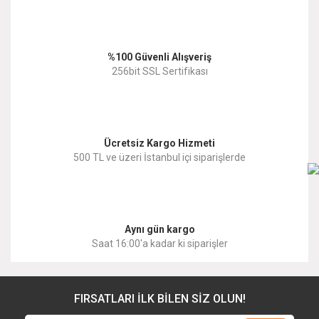
Ürün açıklamasında eksik bilgiler bulunuyor.
Ürün bilgilerinde hatalar bulunuyor.
%100 Güvenli Alışveriş
Ürün fiyatı diğer sitelerden daha pahalı.
256bit SSL Sertifikası
Bu ürüne benzer farklı alternatifler olmalı.
Ücretsiz Kargo Hizmeti
500 TL ve üzeri İstanbul içi siparişlerde
Gönder
Aynı gün kargo
Saat 16:00'a kadar ki siparişler
FIRSATLARI İLK BİLEN SİZ OLUN!