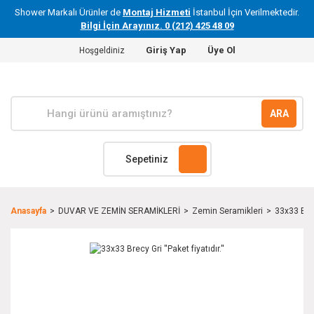
Shower Markalı Ürünler de
Montaj Hizmeti
İstanbul İçin Verilmektedir.
Bilgi İçin Arayınız. 0 (212) 425 48 09
Giriş Yap
Üye Ol
Hoşgeldiniz
ARA
Sepetiniz
Anasayfa
DUVAR VE ZEMİN SERAMİKLERİ
Zemin Seramikleri
33x33 Brecy