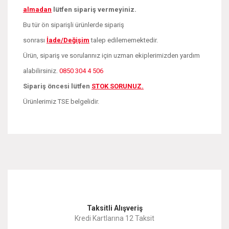
almadan
lütfen sipariş vermeyiniz.
Bu tür ön siparişli ürünlerde sipariş
sonrası
İade/Değişim
talep edilememektedir.
Ürün, sipariş ve sorularınız için uzman ekiplerimizden yardım
alabilirsiniz.
0850 304 4 506
Sipariş öncesi lütfen
STOK SORUNUZ.
Ürünlerimiz TSE belgelidir.
Bu ürünün fiyat bilgisi, resim, ürün açıklamalarında ve diğer
konularda yetersiz gördüğünüz noktaları öneri formunu
Bu ürüne ilk yorumu siz yapın!
kullanarak tarafımıza iletebilirsiniz.
Görüş ve önerileriniz için teşekkür ederiz.
Yorum Yaz
Taksitli Alışveriş
Ürün resmi kalitesiz, bozuk veya görüntülenemiyor.
Kredi Kartlarına 12 Taksit