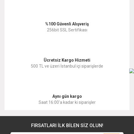
Ürün açıklamasında eksik bilgiler bulunuyor.
Ürün bilgilerinde hatalar bulunuyor.
%100 Güvenli Alışveriş
Ürün fiyatı diğer sitelerden daha pahalı.
256bit SSL Sertifikası
Bu ürüne benzer farklı alternatifler olmalı.
Ücretsiz Kargo Hizmeti
500 TL ve üzeri İstanbul içi siparişlerde
Gönder
Aynı gün kargo
Saat 16:00'a kadar ki siparişler
FIRSATLARI İLK BİLEN SİZ OLUN!