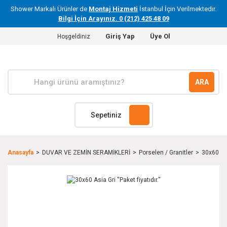
Shower Markalı Ürünler de
Montaj Hizmeti
İstanbul İçin Verilmektedir.
Bilgi İçin Arayınız. 0 (212) 425 48 09
Giriş Yap
Üye Ol
Hoşgeldiniz
ARA
Sepetiniz
Anasayfa
DUVAR VE ZEMİN SERAMİKLERİ
Porselen / Granitler
30x60 Asia