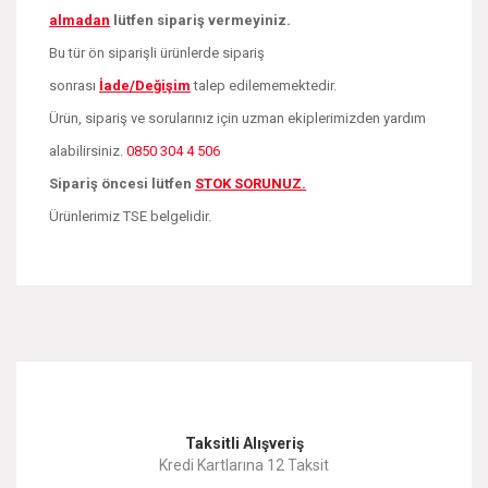
almadan
lütfen sipariş vermeyiniz.
Bu tür ön siparişli ürünlerde sipariş
sonrası
İade/Değişim
talep edilememektedir.
Ürün, sipariş ve sorularınız için uzman ekiplerimizden yardım
alabilirsiniz.
0850 304 4 506
Sipariş öncesi lütfen
STOK SORUNUZ.
Ürünlerimiz TSE belgelidir.
Bu ürünün fiyat bilgisi, resim, ürün açıklamalarında ve diğer
konularda yetersiz gördüğünüz noktaları öneri formunu
Bu ürüne ilk yorumu siz yapın!
kullanarak tarafımıza iletebilirsiniz.
Görüş ve önerileriniz için teşekkür ederiz.
Yorum Yaz
Taksitli Alışveriş
Ürün resmi kalitesiz, bozuk veya görüntülenemiyor.
Kredi Kartlarına 12 Taksit