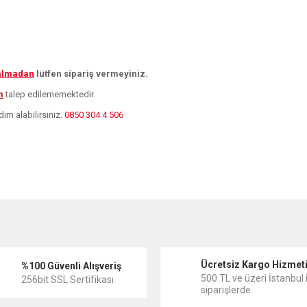
 almadan
lütfen sipariş vermeyiniz.
m
talep edilememektedir.
dım alabilirsiniz.
0850 304 4 506
diğer konularda yetersiz gördüğünüz noktaları öneri formunu kullanarak tarafımıza
Bu ürüne ilk yorumu siz yapın!
Ücretsiz Kargo Hizmet
Yorum Yaz
%100 Güvenli Alışveriş
500 TL ve üzeri İstanbul i
256bit SSL Sertifikası
siparişlerde