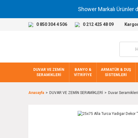
Shower Markalı Ürünler 
0 850 304 4 506
0 212 425 48 09
Kargo
DUVAR VE ZEMİN
BANYO &
ARMATÜR & DUŞ
SERAMİKLERİ
VİTRİFİYE
SİSTEMLERİ
Anasayfa
DUVAR VE ZEMİN SERAMİKLERİ
Duvar Seramikleri