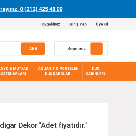
Arayınız. 0 (212) 425 48 09
Giriş Yap
Üye Ol
Hoşgeldiniz
ARA
Sepetiniz
ANYO & MUTFAK
AQUANIT & PORSELEN
DUŞ
AKSESUARLARI
DUŞ KAROLARI
KABİNLERİ
gar Dekor ''Adet fiyatıdır.''