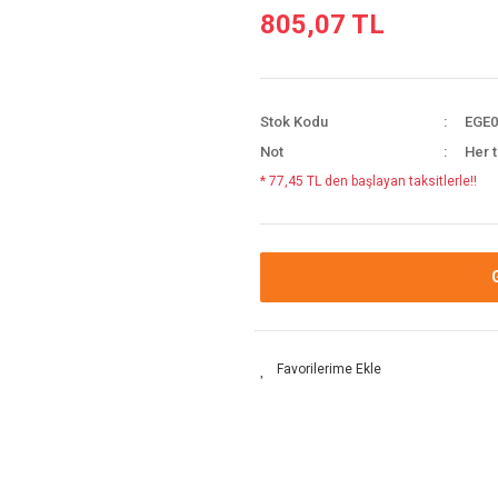
805,07 TL
Stok Kodu
EGE0
Not
Her t
* 77,45 TL den başlayan taksitlerle!!