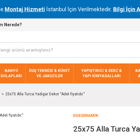
de
Montaj Hizmeti
İstanbul İçin Verilmektedir.
Bilgi İçin 
m Nerede?
BANYO
DUŞ TEKNESİ & KÜVET
YAPIŞTIRICI & DERZ &
B
DOLAPLARI
VE JAKUZİLER
YAPI KİMYASALLARI
25x75 Alla Turca Yadigar Dekor ''Adet fiyatıdır.''
EGESERAMİK
25x75 Alla Turca Yadi