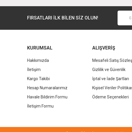
Ürün bilgilerinde hatalar bulunuyor.
Ürün fiyatı diğer sitelerden daha pahalı.
FIRSATLARI İLK BİLEN SİZ OLUN!
Bu ürüne benzer farklı alternatifler olmalı.
KURUMSAL
ALIŞVERİŞ
Hakkımızda
Mesafeli Satış Sözle
İletişim
Gizlilik ve Güvenlik
Kargo Takibi
İptal ve İade Şartları
Hesap Numaralarımız
Kişisel Veriler Politika
Havale Bildirim Formu
Ödeme Seçenekleri
İletişim Formu