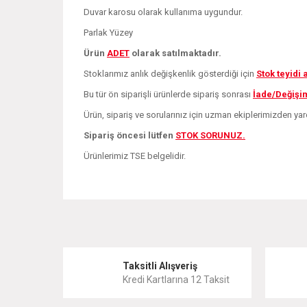
Duvar karosu olarak kullanıma uygundur.
Parlak Yüzey
Ürün
ADE
T
olarak satılmaktadır.
Stoklarımız anlık değişkenlik gösterdiği için
Stok teyidi
Bu tür ön siparişli ürünlerde sipariş sonrası
İade/Değişi
Ürün, sipariş ve sorularınız için uzman ekiplerimizden yar
Sipariş öncesi lütfen
STOK SORUNUZ.
Ürünlerimiz TSE belgelidir.
Bu ürünün fiyat bilgisi, resim, ürün açıklamalarında ve 
Görüş ve önerileriniz için teşekkür ederiz.
Ürün resmi kalitesiz, bozuk veya görüntülenemiyor.
Taksitli Alışveriş
Kredi Kartlarına 12 Taksit
Ürün açıklamasında eksik bilgiler bulunuyor.