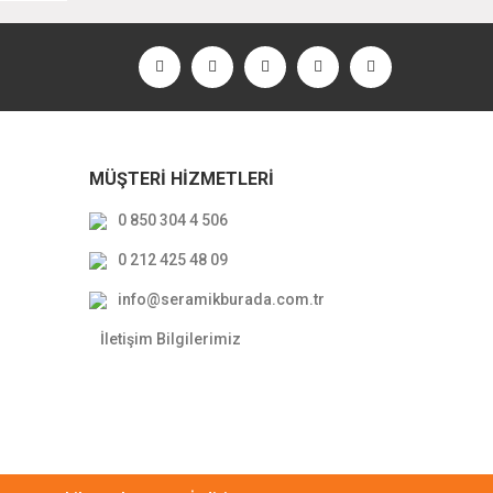
MÜŞTERİ HİZMETLERİ
0 850 304 4 506
0 212 425 48 09
info@seramikburada.com.tr
İletişim Bilgilerimiz