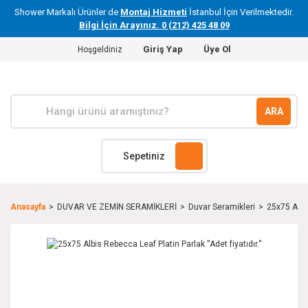
Shower Markalı Ürünler de
Montaj Hizmeti
İstanbul İçin Verilmektedir.
Bilgi İçin Arayınız. 0 (212) 425 48 09
Giriş Yap
Üye Ol
Hoşgeldiniz
ARA
Sepetiniz
Anasayfa
DUVAR VE ZEMİN SERAMİKLERİ
Duvar Seramikleri
25x75 Albis