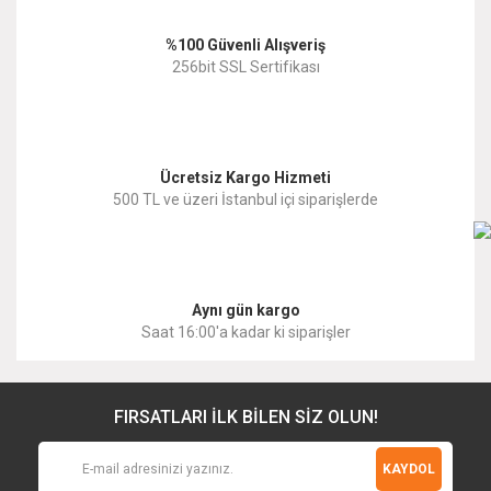
Ürün bilgilerinde hatalar bulunuyor.
%100 Güvenli Alışveriş
Ürün fiyatı diğer sitelerden daha pahalı.
256bit SSL Sertifikası
Bu ürüne benzer farklı alternatifler olmalı.
Ücretsiz Kargo Hizmeti
500 TL ve üzeri İstanbul içi siparişlerde
Gönder
Aynı gün kargo
Saat 16:00'a kadar ki siparişler
FIRSATLARI İLK BİLEN SİZ OLUN!
KAYDOL