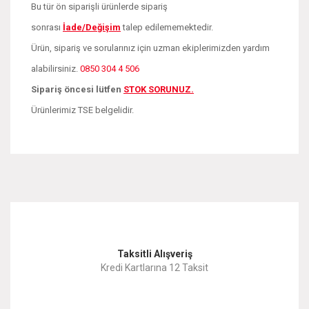
Bu tür ön siparişli ürünlerde sipariş
sonrası
İade/Değişim
talep edilememektedir.
Ürün, sipariş ve sorularınız için uzman ekiplerimizden yardım
alabilirsiniz.
0850 304 4 506
Sipariş öncesi lütfen
STOK SORUNUZ.
Ürünlerimiz TSE belgelidir.
Bu ürünün fiyat bilgisi, resim, ürün açıklamalarında ve diğer
konularda yetersiz gördüğünüz noktaları öneri formunu
Bu ürüne ilk yorumu siz yapın!
kullanarak tarafımıza iletebilirsiniz.
Görüş ve önerileriniz için teşekkür ederiz.
Yorum Yaz
Taksitli Alışveriş
Ürün resmi kalitesiz, bozuk veya görüntülenemiyor.
Kredi Kartlarına 12 Taksit
Ürün açıklamasında eksik bilgiler bulunuyor.