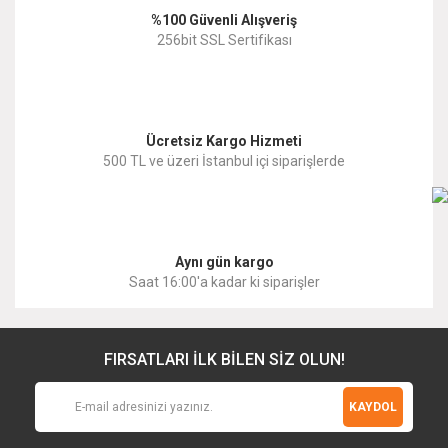
%100 Güvenli Alışveriş
Ürün fiyatı diğer sitelerden daha pahalı.
256bit SSL Sertifikası
Bu ürüne benzer farklı alternatifler olmalı.
Ücretsiz Kargo Hizmeti
500 TL ve üzeri İstanbul içi siparişlerde
Gönder
Aynı gün kargo
Saat 16:00'a kadar ki siparişler
FIRSATLARI İLK BİLEN SİZ OLUN!
KAYDOL