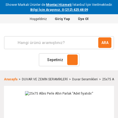
Shower Markalı Ürünler de
Montaj Hizmeti
İstanbul İçin Verilmektedir.
Bilgi İçin Arayınız. 0 (212) 425 48 09
Giriş Yap
Üye Ol
Hoşgeldiniz
ARA
Sepetiniz
Anasayfa
DUVAR VE ZEMİN SERAMİKLERİ
Duvar Seramikleri
25x75 Albis 