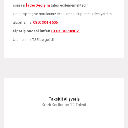
sonrası
İade/Değişim
talep edilememektedir.
Ürün, sipariş ve sorularınız için uzman ekiplerimizden yardım
alabilirsiniz.
0850 304 4 506
Sipariş öncesi lütfen
STOK SORUNUZ.
Ürünlerimiz TSE belgelidir.
Bu ürünün fiyat bilgisi, resim, ürün açıklamalarında ve diğer
konularda yetersiz gördüğünüz noktaları öneri formunu
Bu ürüne ilk yorumu siz yapın!
kullanarak tarafımıza iletebilirsiniz.
Görüş ve önerileriniz için teşekkür ederiz.
Yorum Yaz
Taksitli Alışveriş
Ürün resmi kalitesiz, bozuk veya görüntülenemiyor.
Kredi Kartlarına 12 Taksit
Ürün açıklamasında eksik bilgiler bulunuyor.
Ürün bilgilerinde hatalar bulunuyor.