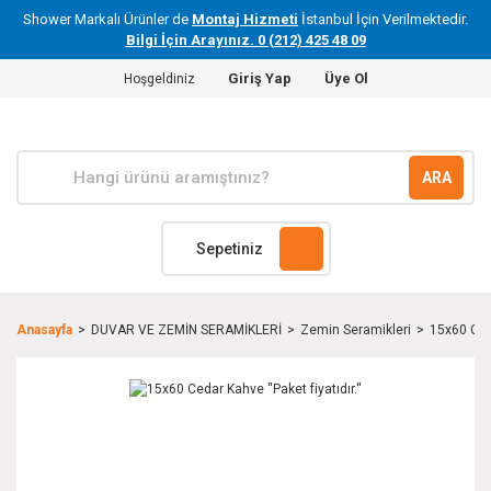
Shower Markalı Ürünler de
Montaj Hizmeti
İstanbul İçin Verilmektedir.
Bilgi İçin Arayınız. 0 (212) 425 48 09
Giriş Yap
Üye Ol
Hoşgeldiniz
ARA
Sepetiniz
Anasayfa
DUVAR VE ZEMİN SERAMİKLERİ
Zemin Seramikleri
15x60 Ceda