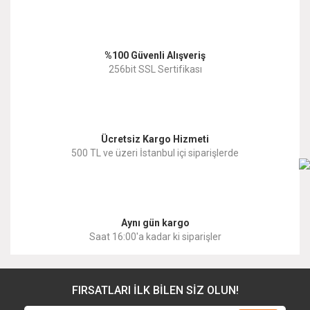
Ürün açıklamasında eksik bilgiler bulunuyor.
Ürün bilgilerinde hatalar bulunuyor.
%100 Güvenli Alışveriş
Ürün fiyatı diğer sitelerden daha pahalı.
256bit SSL Sertifikası
Bu ürüne benzer farklı alternatifler olmalı.
Ücretsiz Kargo Hizmeti
500 TL ve üzeri İstanbul içi siparişlerde
Gönder
Aynı gün kargo
Saat 16:00'a kadar ki siparişler
FIRSATLARI İLK BİLEN SİZ OLUN!