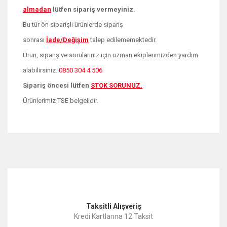
almadan
lütfen sipariş vermeyiniz.
Bu tür ön siparişli ürünlerde sipariş
sonrası
İade/Değişim
talep edilememektedir.
Ürün, sipariş ve sorularınız için uzman ekiplerimizden yardım
alabilirsiniz.
0850 304 4 506
Sipariş öncesi lütfen
STOK SORUNUZ.
Ürünlerimiz TSE belgelidir.
Bu ürünün fiyat bilgisi, resim, ürün açıklamalarında ve diğer
konularda yetersiz gördüğünüz noktaları öneri formunu
Bu ürüne ilk yorumu siz yapın!
kullanarak tarafımıza iletebilirsiniz.
Görüş ve önerileriniz için teşekkür ederiz.
Yorum Yaz
Taksitli Alışveriş
Ürün resmi kalitesiz, bozuk veya görüntülenemiyor.
Kredi Kartlarına 12 Taksit